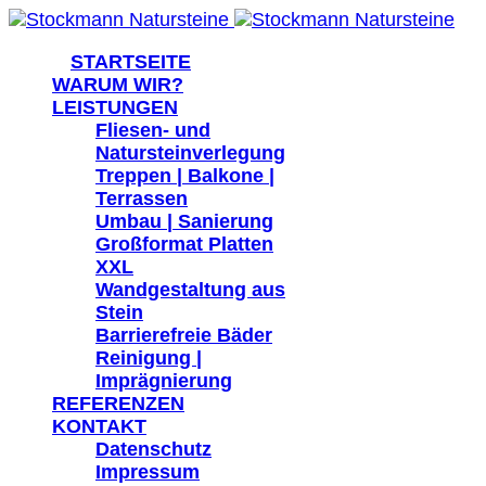
">
STARTSEITE
WARUM WIR?
LEISTUNGEN
Fliesen- und
Natursteinverlegung
Treppen | Balkone |
Terrassen
Umbau | Sanierung
Großformat Platten
XXL
Wandgestaltung aus
Stein
Barrierefreie Bäder
Reinigung |
Imprägnierung
REFERENZEN
KONTAKT
Datenschutz
Impressum